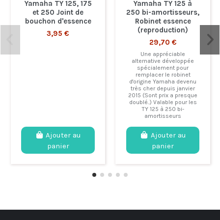
Yamaha TY 125, 175
Yamaha TY 125 à
et 250 Joint de
250 bi-amortisseurs,
bouchon d'essence
Robinet essence
(reproduction)
3,95 €
29,70 €
Une appréciable
alternative développée
spécialement pour
remplacer le robinet
d'origine Yamaha devenu
très cher depuis janvier
2015 (Sont prix a presque
doublé..) Valable pour les
TY 125 à 250 bi-
amortisseurs
Ajouter au
Ajouter au
panier
panier