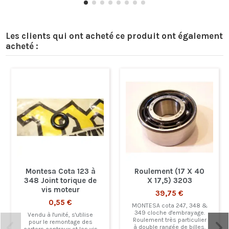
Les clients qui ont acheté ce produit ont également
acheté :
Montesa Cota 123 à
Roulement (17 X 40
348 Joint torique de
X 17,5) 3203
vis moteur
39,75 €
0,55 €
MONTESA cota 247, 348 &
349 cloche d'embrayage.
Vendu à l'unité, s'utilise
Roulement très particulier
pour le remontage des
à double rangée de billes.
carters centraux et les vis