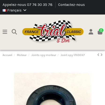
Appelez-nous 07 76 30 35 78
Contactez-nous
Français
0
Accueil
Moteur
Joints spy moteur
Joint spy 17X30X7