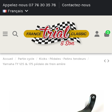
Appelez-nous 07 76 30 35 78
Contactez-nous
Français
0
Accueil
Partie cycle
Kicks - Pédales - Patins tendeurs
Yamaha TY 125 & 175 pédale de frein arrière