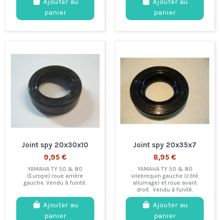
Ajouter au
Ajouter au
panier
panier
Joint spy 20x30x10
Joint spy 20x35x7
9,95 €
8,95 €
YAMAHA TY 50 & 80
YAMAHA TY 50 & 80
(Europe) roue arrière
vilebrequin gauche (côté
gauche. Vendu à l'unité.
allumage) et roue avant
droit. Vendu à l'unité.
Ajouter au
Ajouter au
panier
panier