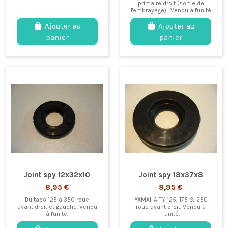
primaire droit (sortie de
l'embrayage). Vendu à l'unité
Ajouter au
Ajouter au
panier
panier
Joint spy 12x32x10
Joint spy 18x37x8
8,95 €
8,95 €
Bultaco 125 à 350 roue
YAMAHA TY 125, 175 & 250
avant droit et gauche. Vendu
roue avant droit. Vendu à
à l'unité.
l'unité.