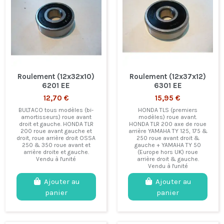
Roulement (12x32x10)
Roulement (12x37x12)
6201 EE
6301 EE
12,70 €
15,95 €
BULTACO tous modèles (bi-
HONDA TLS (premiers
amortisseurs) roue avant
modèles) roue avant.
droit et gauche. HONDA TLR
HONDA TLR 200 axe de roue
200 roue avant gauche et
arrière YAMAHA TY 125, 175 &
droit, roue arrière droit OSSA
250 roue avant droit &
250 & 350 roue avant et
gauche + YAMAHA TY 50
arrière droite et gauche.
(Europe hors UK) roue
Vendu à l'unité
arrière droit & gauche.
Vendu à l'unité
Ajouter au
Ajouter au
panier
panier