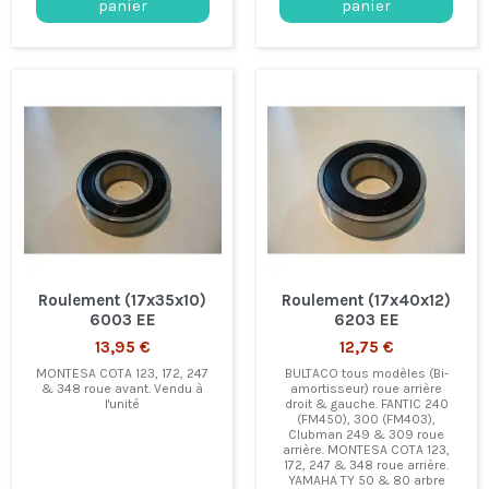
panier
panier
Roulement (17x35x10)
Roulement (17x40x12)
6003 EE
6203 EE
13,95 €
12,75 €
MONTESA COTA 123, 172, 247
BULTACO tous modèles (Bi-
& 348 roue avant. Vendu à
amortisseur) roue arrière
l'unité
droit & gauche. FANTIC 240
(FM450), 300 (FM403),
Clubman 249 & 309 roue
arrière. MONTESA COTA 123,
172, 247 & 348 roue arrière.
YAMAHA TY 50 & 80 arbre