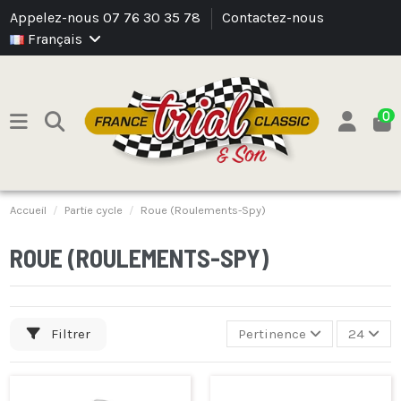
Appelez-nous 07 76 30 35 78
Contactez-nous
Français
0
Accueil
Partie cycle
Roue (Roulements-Spy)
ROUE (ROULEMENTS-SPY)
Filtrer
Pertinence
24