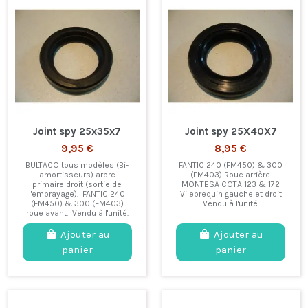
Joint spy 25x35x7
Joint spy 25X40X7
9,95 €
8,95 €
BULTACO tous modèles (Bi-
FANTIC 240 (FM450) & 300
amortisseurs) arbre
(FM403) Roue arrière.
primaire droit (sortie de
MONTESA COTA 123 & 172
l'embrayage). FANTIC 240
Vilebrequin gauche et droit
(FM450) & 300 (FM403)
Vendu à l'unité.
roue avant. Vendu à l'unité.
Ajouter au
Ajouter au
panier
panier