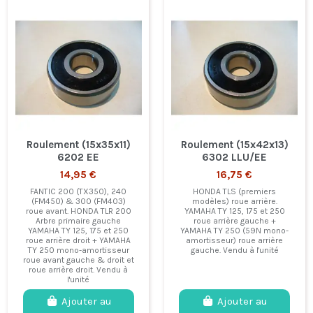
Roulement (15x35x11)
Roulement (15x42x13)
6202 EE
6302 LLU/EE
14,95 €
16,75 €
FANTIC 200 (TX350), 240
HONDA TLS (premiers
(FM450) & 300 (FM403)
modèles) roue arrière.
roue avant. HONDA TLR 200
YAMAHA TY 125, 175 et 250
Arbre primaire gauche
roue arrière gauche +
YAMAHA TY 125, 175 et 250
YAMAHA TY 250 (59N mono-
roue arrière droit + YAMAHA
amortisseur) roue arrière
TY 250 mono-amortisseur
gauche. Vendu à l'unité
roue avant gauche & droit et
roue arrière droit. Vendu à
l'unité
Ajouter au
Ajouter au