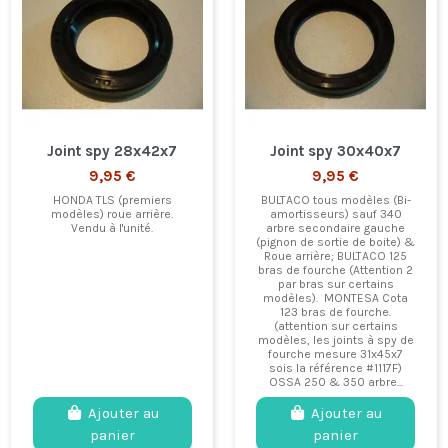
Joint spy 28x42x7
Joint spy 30x40x7
9,95 €
9,95 €
HONDA TLS (premiers
BULTACO tous modèles (Bi-
modèles) roue arrière.
amortisseurs) sauf 340
Vendu à l'unité.
arbre secondaire gauche
(pignon de sortie de boite) &
Roue arrière; BULTACO 125
bras de fourche (Attention 2
par bras sur certains
modèles). MONTESA Cota
123 bras de fourche.
(attention sur certains
modèles, les joints à spy de
fourche mesure 31x45x7
sois la référence #1117F)
OSSA 250 & 350 arbre...
Ajouter au
Ajouter au
panier
panier