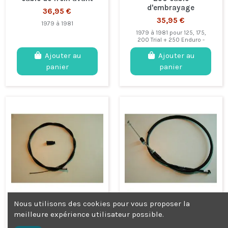
d'embrayage
36,95 €
35,95 €
1979 à 1981
1979 à 1981 pour 125, 175,
200 Trial + 250 Enduro -
Ajouter au
Ajouter au
panier
panier
Nous utilisons des cookies pour vous proposer la
FANTIC 125, 175, 200
FANTIC 125, 240, 300
Trial câble
& 301 Trial câble de
meilleure expérience utilisateur possible.
d'accelérateur
frein avant