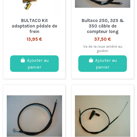
BULTACO Kit
Bultaco 250, 325 &
adaptation pédale de
350 câble de
frein
compteur long
13,95 €
37,50 €
Va de la roue arrière au
guidon
Ajouter au
Ajouter au
panier
panier