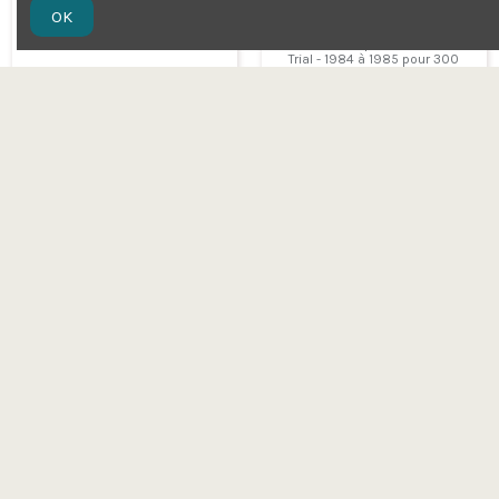
OK
35,95 €
36,95 €
1979 à 1981
1981 à 1984 pour 125 et 240
Trial - 1984 à 1985 pour 300
et 301
Ajouter au
Ajouter au
panier
panier
FANTIC 201, 240, 243,
FANTIC 240 Trial
300, 301, 303, 305
câble d'accélérateur
Trial câble
35,95 €
d'embrayage