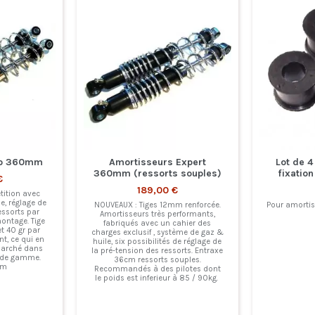
ro 360mm
Amortisseurs Expert
Lot de 
360mm (ressorts souples)
fixatio
€
189,00 €
ition avec
e, réglage de
NOUVEAUX : Tiges 12mm renforcée.
Pour amortiss
essorts par
Amortisseurs très performants,
ontage. Tige
fabriqués avec un cahier des
et 40 gr par
charges exclusif , système de gaz &
t, ce qui en
huile, six possibilités de réglage de
 marché dans
la pré-tension des ressorts. Entraxe
t de gamme.
36cm ressorts souples.
cm
Recommandés à des pilotes dont
le poids est inferieur à 85 / 90kg.