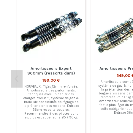
Amortisseurs Expert
Amortisseurs P
360mm (ressorts durs)
249,00 
189,00 €
Amortisseurs compét
système de gaz & huil
NOUVEAUX : Tiges 12mm renforcée.
la pré-tension des r
Amortisseurs très performants,
bague à vis sans dém
fabriqués avec un cahier des
renforcée. Poids 1kg 
charges exclusif , système de gaz &
amortisseur seulemen
huile, six possibilités de réglage de
fait le plus lèger du
la pré-tension des ressorts. Entraxe
cette catégorie hau
36cm ressorts souples.
Entraxe 36
Recommandés à des pilotes dont
le poids est supérieur à 85 / 90kg.