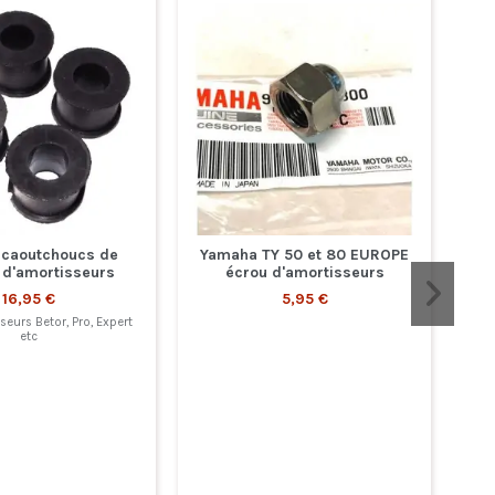
4 caoutchoucs de
Yamaha TY 50 et 80 EUROPE
n d'amortisseurs
écrou d'amortisseurs
16,95 €
5,95 €
eurs Betor, Pro, Expert
etc
f