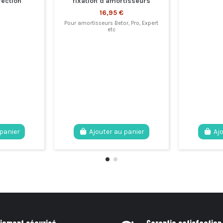
rection
fixation d'amortisseurs
16,95 €
Pour amortisseurs Betor, Pro, Expert
etc
 panier
Ajouter au panier
Aj
iement sécurisé
Garantie satisfaction