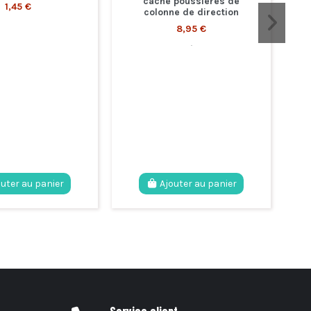
cache poussières de
1,45 €
colonne de direction
8,95 €
.
outer au panier
Ajouter au panier
Service client