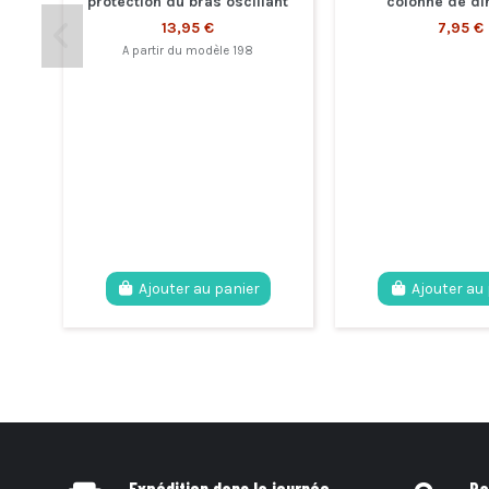
protection du bras oscillant
colonne de di
13,95 €
7,95 €
A partir du modèle 198
Ajouter au panier
Ajouter au
Expédition dans la journée
Pa