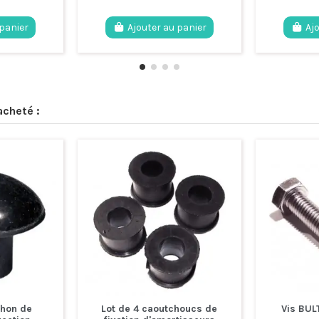
 panier
Ajouter au panier
Aj
acheté :
hon de
Lot de 4 caoutchoucs de
Vis BU