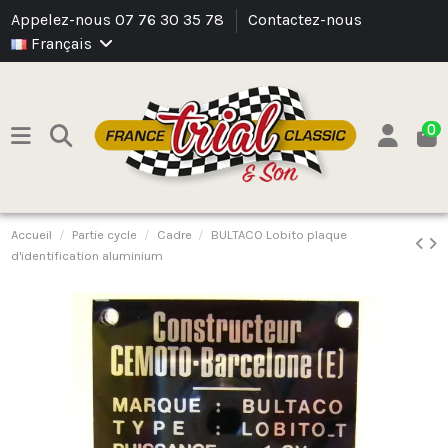
Appelez-nous 07 76 30 35 78
Contactez-nous
Français
0
Accueil
Partie cycle
Cadre
BULTACO Lobito plaque
d'identification aluminium