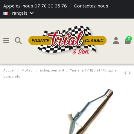
Appelez-nous 07 76 30 35 78
Contactez-nous
Français
0
Accueil
Moteur
Echappement
Yamaha TY 125 et 175 Ligne
complète