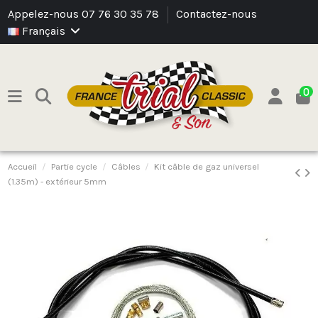
Appelez-nous 07 76 30 35 78
Contactez-nous
Français
0
Accueil
Partie cycle
Câbles
Kit câble de gaz universel
(1.35m) - extérieur 5mm