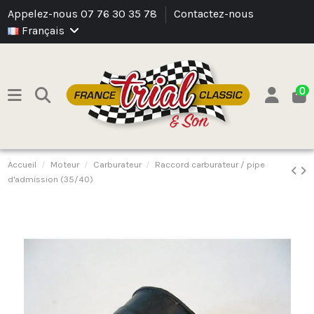
Appelez-nous 07 76 30 35 78
Contactez-nous
Français
0
Accueil
Moteur
Carburateur
Raccord carburateur / pipe
d'admission (35/40)