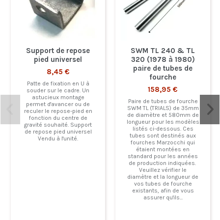
Support de repose
SWM TL 240 & TL
pied universel
320 (1978 à 1980)
paire de tubes de
8,45 €
fourche
Patte de fixation en U à
158,95 €
souder sur le cadre. Un
astucieux montage
Paire de tubes de fourche
permet d'avancer ou de
SWM TL (TRIALS) de 35mm
reculer le repose-pied en
de diamètre et 580mm de
fonction du centre de
longueur pour les modèles
gravité souhaité. Support
listés ci-dessous. Ces
de repose pied universel
tubes sont destinés aux
Vendu à l'unité.
fourches Marzocchi qui
étaient montées en
standard pour les années
de production indiquées.
Veuillez vérifier le
diamètre et la longueur de
vos tubes de fourche
existants, afin de vous
assurer qu'ils...