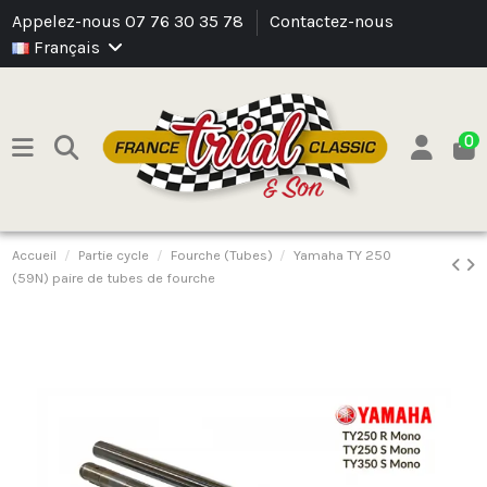
Appelez-nous 07 76 30 35 78
Contactez-nous
Français
0
Accueil
Partie cycle
Fourche (Tubes)
Yamaha TY 250
(59N) paire de tubes de fourche